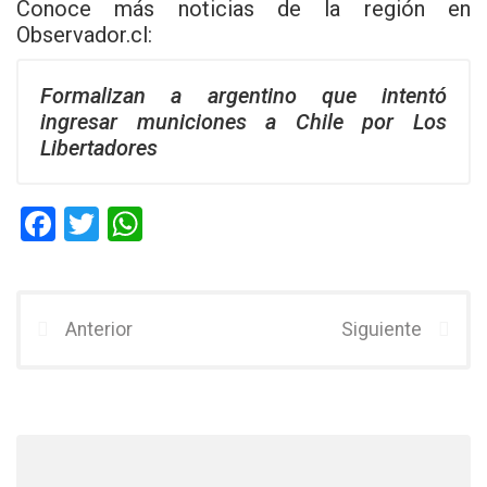
Conoce más noticias de la región en
Observador.cl
:
Formalizan a argentino que intentó
ingresar municiones a Chile por Los
Libertadores
F
T
W
a
wi
h
ce
tt
at
b
er
s
Anterior
Siguiente
o
A
o
p
k
p