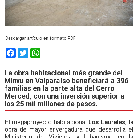
Descargar artículo en formato PDF
F
T
W
a
wi
h
ce
tt
at
La obra habitacional más grande del
Minvu en Valparaíso beneficiará a
396
b
er
s
familias
en la parte alta del Cerro
o
A
Merced, con una inversión superior a
o
p
los
25 mil millones de pesos
.
k
p
El megaproyecto habitacional
Los Laureles
, la
obra de mayor envergadura que desarrolla el
Ministerio de Vivienda y Urbanismo
en la