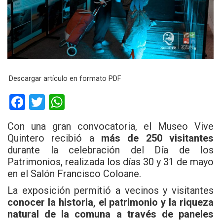
Descargar artículo en formato PDF
F
T
W
a
wi
h
Con una gran convocatoria, el Museo Vive
ce
tt
at
Quintero recibió a
más de 250 visitantes
b
er
s
durante la celebración del Día de los
Patrimonios, realizada los días 30 y 31 de mayo
o
A
en el Salón Francisco Coloane.
o
p
La exposición permitió a vecinos y visitantes
k
p
conocer la historia, el patrimonio y la riqueza
natural de la comuna a través de paneles