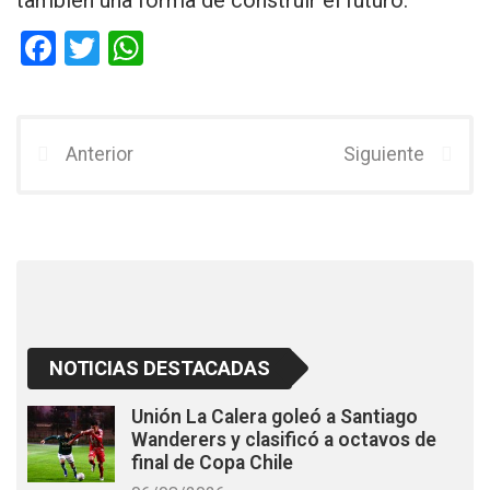
F
T
W
a
wi
h
ce
tt
at
b
er
s
Anterior
Siguiente
o
A
o
p
k
p
NOTICIAS DESTACADAS
Unión La Calera goleó a Santiago
Wanderers y clasificó a octavos de
final de Copa Chile