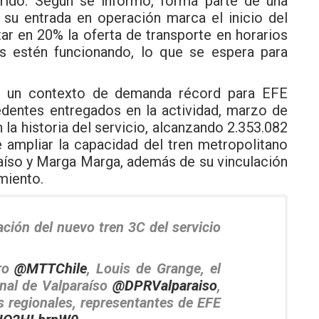
rrido. Según se informó, forma parte de una
 su entrada en operación marca el inicio del
ar en 20% la oferta de transporte en horarios
es estén funcionando, lo que se espera para
n un contexto de demanda récord para EFE
edentes entregados en la actividad, marzo de
la historia del servicio, alcanzando 2.353.082
e ampliar la capacidad del tren metropolitano
raíso y Marga Marga, además de su vinculación
miento.
ción del nuevo tren 3C del servicio
tro
@MTTChile
, Louis de Grange, el
nal de Valparaíso
@DPRValparaiso
,
s regionales, representantes de EFE