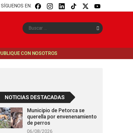
SÍGUENOS EN:
B
u
s
c
a
PUBLIQUE CON NOSOTROS
r
NOTICIAS DESTACADAS
Municipio de Petorca se
querella por envenenamiento
de perros
06/08/2026