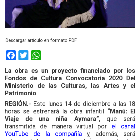
Descargar artículo en formato PDF
F
T
W
a
wi
h
La obra es un proyecto financiado por los
ce
tt
at
Fondos de Cultura Convocatoria 2020 Del
b
er
s
Ministerio de las Culturas, las Artes y el
Patrimonio
o
A
o
p
REGIÓN.-
Este lunes 14 de diciembre a las 18
horas se estrenará la obra infantil
“Manú: El
k
p
Viaje de una niña Aymara”
, que será
transmitida de manera virtual por
el canal
YouTube de la compañía
y, además, será