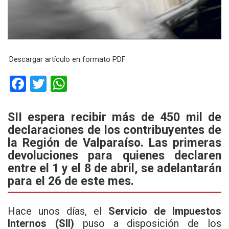
Descargar artículo en formato PDF
F
T
W
a
wi
h
ce
tt
at
SII espera recibir más de 450 mil de
declaraciones de los contribuyentes de
b
er
s
la Región de Valparaíso. Las primeras
o
A
devoluciones para quienes declaren
o
p
entre el 1 y el 8 de abril, se adelantarán
k
p
para el 26 de este mes.
Hace unos días, el
Servicio de Impuestos
Internos (SII)
puso a disposición de los