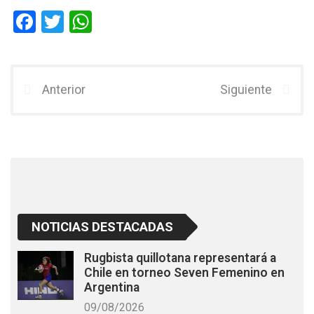
F
T
W
a
wi
h
ce
tt
at
b
er
s
Anterior
Siguiente
o
A
o
p
k
p
NOTICIAS DESTACADAS
Rugbista quillotana representará a
Chile en torneo Seven Femenino en
Argentina
09/08/2026