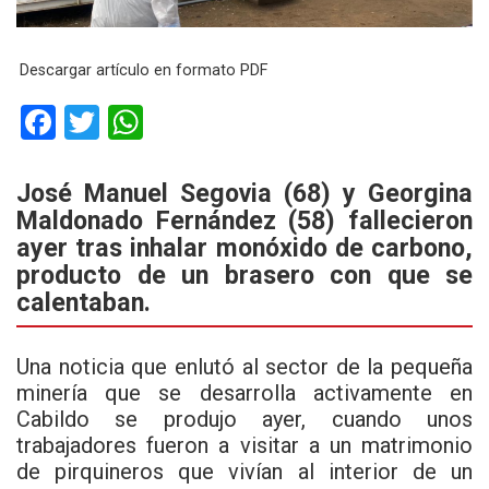
Descargar artículo en formato PDF
F
T
W
a
wi
h
ce
tt
at
José Manuel Segovia (68) y Georgina
Maldonado Fernández (58) fallecieron
b
er
s
ayer tras inhalar monóxido de carbono,
o
A
producto de un brasero con que se
o
p
calentaban.
k
p
Una noticia que enlutó al sector de la pequeña
minería que se desarrolla activamente en
Cabildo se produjo ayer, cuando unos
trabajadores fueron a visitar a un matrimonio
de pirquineros que vivían al interior de un