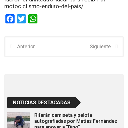
motociclismo-enduro-del-pais/
F
T
W
a
wi
h
ce
tt
at
b
er
s
Anterior
Siguiente
o
A
o
p
k
p
NOTICIAS DESTACADAS
Rifarán camiseta y pelota
autografiadas por Matías Fernández
para apoyar a “Dino”