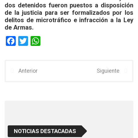
dos detenidos fueron puestos a disposición
de la justicia para ser formalizados por los
delitos de microtráfico e infracción a la Ley
de Armas.
F
T
W
a
wi
h
ce
tt
at
b
er
s
Anterior
Siguiente
o
A
o
p
k
p
NOTICIAS DESTACADAS