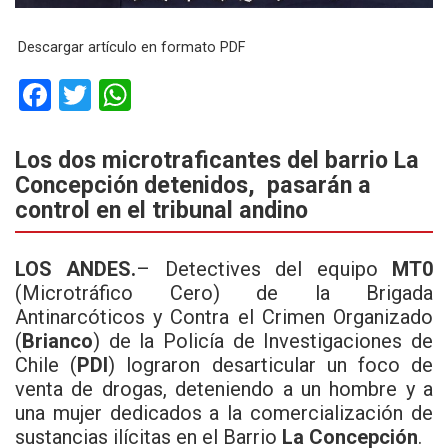
Descargar artículo en formato PDF
F
T
W
a
wi
h
ce
tt
at
Los dos microtraficantes del barrio La
Concepción detenidos, pasarán a
b
er
s
control en el tribunal andino
o
A
o
p
LOS ANDES.
– Detectives del equipo
MT0
k
p
(Microtráfico Cero) de la Brigada
Antinarcóticos y Contra el Crimen Organizado
(
Brianco
) de la Policía de Investigaciones de
Chile (
PDI
) lograron desarticular un foco de
venta de drogas, deteniendo a un hombre y a
una mujer dedicados a la comercialización de
sustancias ilícitas en el Barrio
La Concepción
.