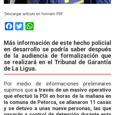
Descargar artículo en formato PDF
F
T
W
a
wi
h
ce
tt
at
Más información de este hecho policial
en desarrollo se podría saber después
b
er
s
de la audiencia de formalización que
o
A
se realizará en el Tribunal de Garantía
o
p
de La Ligua.
k
p
Por medio de informaciones preliminares
supimos que
a través de un masivo operativo
que efectuó la PDI en horas de la mañana en
la comuna de Petorca, se allanaron 11 casas
y se detuvo a unas nueve personas, las que
pasarán a control de detención durante esta