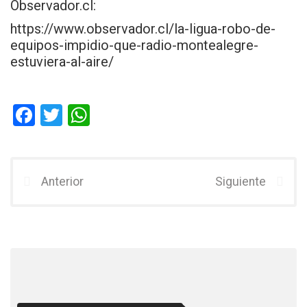
Observador.cl:
https://www.observador.cl/la-ligua-robo-de-
equipos-impidio-que-radio-montealegre-
estuviera-al-aire/
F
T
W
a
wi
h
ce
tt
at
b
er
s
Anterior
Siguiente
o
A
o
p
k
p