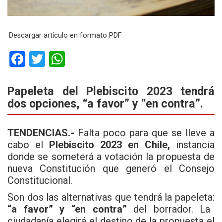
Descargar artículo en formato PDF
F
T
W
a
wi
h
ce
tt
at
Papeleta del Plebiscito 2023 tendrá
dos opciones, “a favor” y “en contra”.
b
er
s
o
A
TENDENCIAS.-
Falta poco para que se lleve a
o
p
cabo el
Plebiscito 2023 en Chile,
instancia
k
p
donde se someterá a votación la propuesta de
nueva Constitución que generó el Consejo
Constitucional.
Son dos las alternativas que tendrá la papeleta:
“a favor” y “en contra”
del borrador. La
ciudadanía elegirá el destino de la propuesta el