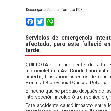
Descargar artículo en formato PDF
F
T
W
a
wi
h
ce
tt
at
Servicios de emergencia inten
afectado, pero este falleció en
b
er
s
tarde.
o
A
o
p
QUILLOTA.-
Un accidente de alta e
k
p
motocicleta en
Av. Condell con calle
muerto,
tras varios intentos de rean
Hospital Biprovincial Quillota Petorca.
El hecho que se produjo después de las
intersección, involucró a un vehículo g
Este accidente causó impacto entre l