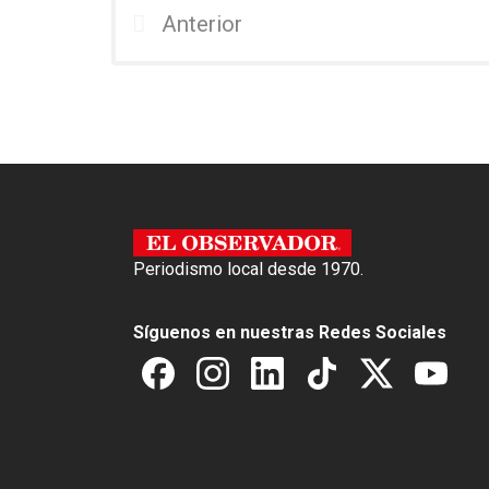
b
er
s
Anterior
o
A
o
p
k
p
Periodismo local desde 1970.
Síguenos en nuestras Redes Sociales