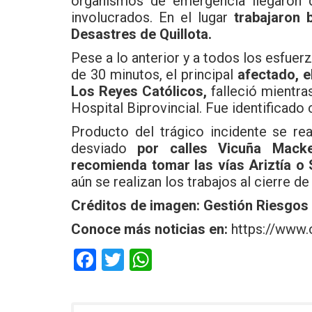
organismos de emergencia llegaron d
involucrados. En el lugar
trabajaron
Desastres de Quillota.
Pese a lo anterior y a todos los esfue
de 30 minutos, el principal
afectado, e
Los Reyes Católicos,
falleció mientra
Hospital Biprovincial. Fue identificad
Producto del trágico incidente se real
desviado
por calles Vicuña Macke
recomienda tomar las vías Ariztía o 
aún se realizan los trabajos al cierre de
Créditos de imagen:
Gestión Riesgos 
Conoce más noticias en:
https://www.
F
T
W
a
wi
h
ce
tt
at