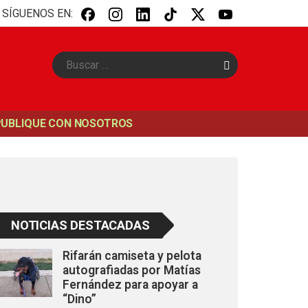
SÍGUENOS EN:
B
u
s
c
a
PUBLIQUE CON NOSOTROS
r
NOTICIAS DESTACADAS
Rifarán camiseta y pelota
autografiadas por Matías
Fernández para apoyar a
“Dino”