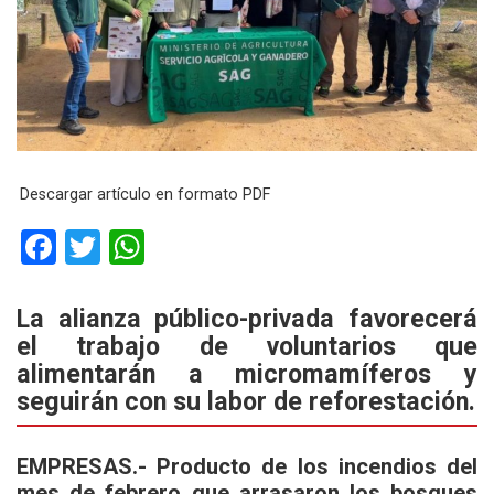
Descargar artículo en formato PDF
F
T
W
a
wi
h
ce
tt
at
La alianza público-privada favorecerá
el trabajo de voluntarios que
b
er
s
alimentarán a micromamíferos y
o
A
seguirán con su labor de reforestación.
o
p
k
p
EMPRESAS.- Producto de los incendios del
mes de febrero que arrasaron los bosques