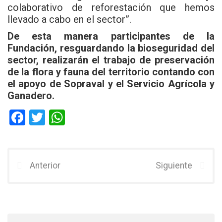
colaborativo de reforestación que hemos
llevado a cabo en el sector”.
De esta manera participantes de la
Fundación, resguardando la bioseguridad del
sector, realizarán el trabajo de preservación
de la flora y fauna del territorio contando con
el apoyo de Sopraval y el Servicio Agrícola y
Ganadero.
F
T
W
a
wi
h
ce
tt
at
b
er
s
Anterior
Siguiente
o
A
o
p
k
p