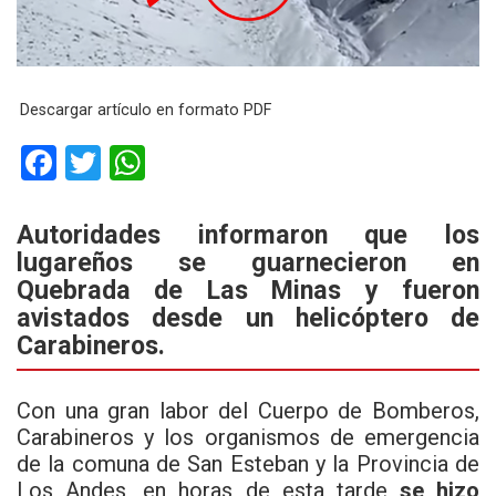
Descargar artículo en formato PDF
F
T
W
a
wi
h
ce
tt
at
Autoridades informaron que los
lugareños se guarnecieron en
b
er
s
Quebrada de Las Minas y fueron
o
A
avistados desde un helicóptero de
o
p
Carabineros.
k
p
Con una gran labor del Cuerpo de Bomberos,
Carabineros y los organismos de emergencia
de la comuna de San Esteban y la Provincia de
Los Andes, en horas de esta tarde
se hizo