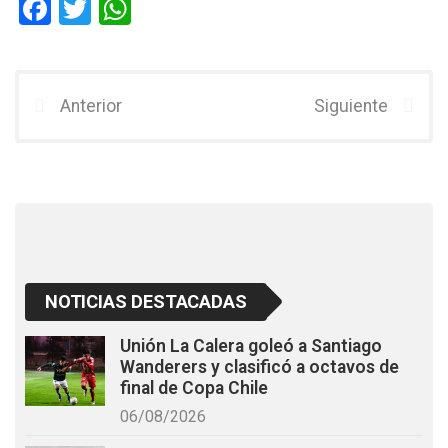
F
T
W
a
wi
h
ce
tt
at
b
er
s
Anterior
Siguiente
o
A
o
p
k
p
NOTICIAS DESTACADAS
Unión La Calera goleó a Santiago
Wanderers y clasificó a octavos de
final de Copa Chile
06/08/2026