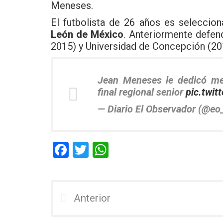
Meneses.
El futbolista de 26 años es seleccio
León de México
. Anteriormente defend
2015) y Universidad de Concepción (20
Jean Meneses le dedicó me
final regional senior
pic.twi
— Diario El Observador (@eo
F
T
W
a
wi
h
ce
tt
at
b
er
s
Anterior
o
A