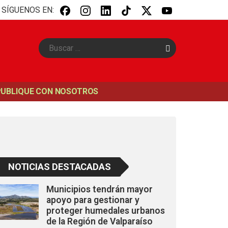
SÍGUENOS EN:
B
u
s
c
a
PUBLIQUE CON NOSOTROS
r
NOTICIAS DESTACADAS
Municipios tendrán mayor
apoyo para gestionar y
proteger humedales urbanos
de la Región de Valparaíso