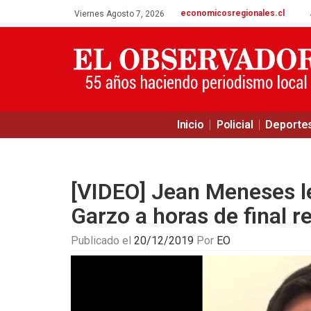
economicosregionales.cl
Viernes Agosto 7, 2026
Inicio
Policial
Deporte
[VIDEO] Jean Meneses l
Garzo a horas de final r
Publicado el
20/12/2019
Por
EO