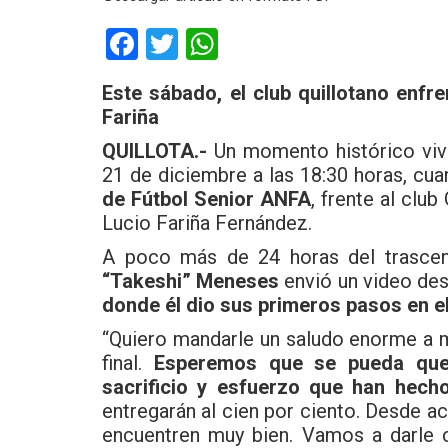
F
T
W
a
wi
h
Este sábado, el club quillotano enfr
ce
tt
at
Fariña
b
er
s
QUILLOTA.-
Un momento histórico vivi
o
A
21 de diciembre a las 18:30 horas, cua
o
p
de Fútbol Senior ANFA
, frente al clu
Lucio Fariña Fernández.
k
p
A poco más de 24 horas del trascende
“Takeshi” Meneses
envió un video d
donde él dio sus primeros pasos en el
“Quiero mandarle un saludo enorme a m
final.
Esperemos que se pueda que
sacrificio y esfuerzo que han hech
entregarán al cien por ciento. Desde a
encuentren muy bien. Vamos a darle