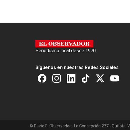
o
p
k
p
Periodismo local desde 1970.
Síguenos en nuestras Redes Sociales
© Diario El Observador - La Concepción 277 - Quillota, V