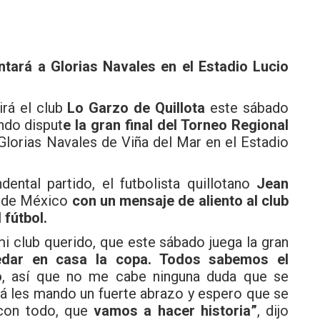
entará a Glorias Navales en el Estadio Lucio
rá el club
Lo Garzo de Quillota
este sábado
ndo disput
e la gran final del Torneo Regional
b Glorias Navales de Viña del Mar en el Estadio
ntal partido, el futbolista quillotano
Jean
esde México
con un mensaje de aliento al club
 fútbol.
i club querido, que este sábado juega la gran
dar en casa la copa. Todos sabemos el
o
, así que no me cabe ninguna duda que se
cá les mando un fuerte abrazo y espero que se
 con todo, que
vamos a hacer historia”
, dijo