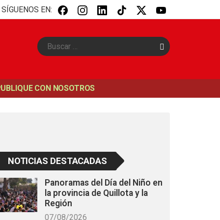
SÍGUENOS EN:
B
u
s
c
a
PUBLIQUE CON NOSOTROS
r
NOTICIAS DESTACADAS
Panoramas del Día del Niño en
la provincia de Quillota y la
Región
07/08/2026