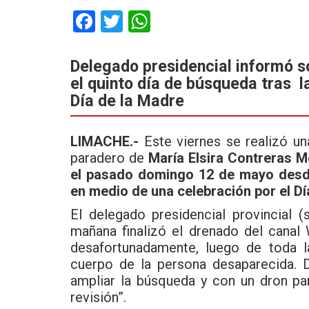
F
T
W
a
wi
h
ce
tt
at
Delegado presidencial informó so
el quinto día de búsqueda tras l
b
er
s
Día de la Madre
o
A
o
p
LIMACHE.-
Este viernes se realizó u
k
p
paradero de
María Elsira Contreras M
el pasado domingo 12 de mayo desde
en medio de una celebración por el Dí
El delegado presidencial provincial 
mañana finalizó el drenado del canal 
desafortunadamente, luego de toda l
cuerpo de la persona desaparecida. D
ampliar la búsqueda y con un dron pa
revisión”.