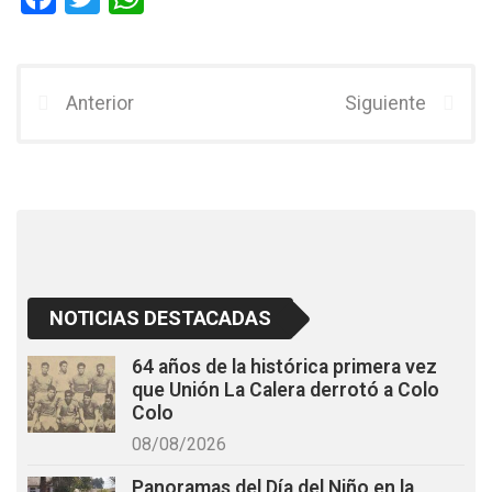
a
wi
h
ce
tt
at
b
er
s
Anterior
Siguiente
o
A
o
p
k
p
NOTICIAS DESTACADAS
64 años de la histórica primera vez
que Unión La Calera derrotó a Colo
Colo
08/08/2026
Panoramas del Día del Niño en la