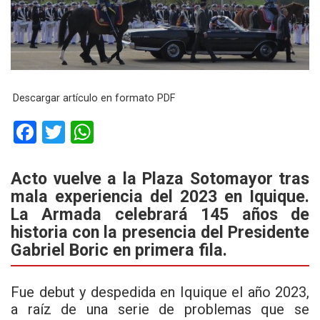
Descargar artículo en formato PDF
F
T
W
a
wi
h
ce
tt
at
Acto vuelve a la Plaza Sotomayor tras
mala experiencia del 2023 en Iquique.
b
er
s
La Armada celebrará 145 años de
o
A
historia con la presencia del Presidente
o
p
Gabriel Boric en primera fila.
k
p
Fue debut y despedida en Iquique el año 2023,
a raíz de una serie de problemas que se