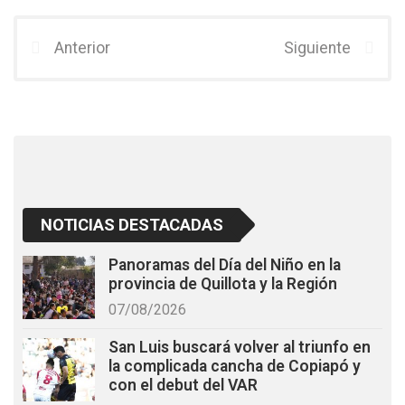
ce
tt
at
b
er
s
Anterior
Siguiente
o
A
o
p
k
p
NOTICIAS DESTACADAS
Panoramas del Día del Niño en la
provincia de Quillota y la Región
07/08/2026
San Luis buscará volver al triunfo en
la complicada cancha de Copiapó y
con el debut del VAR