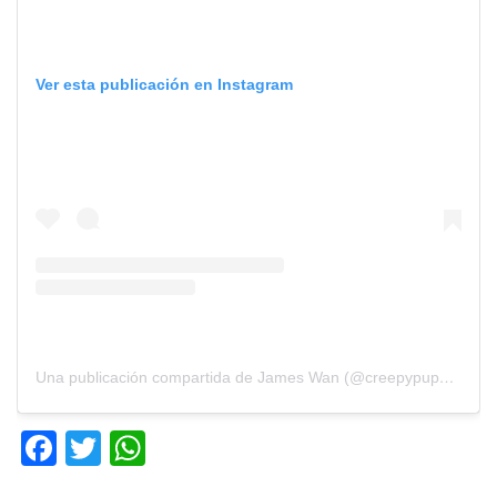
Ver esta publicación en Instagram
Una publicación compartida de James Wan (@creepypuppet)
F
T
W
a
wi
h