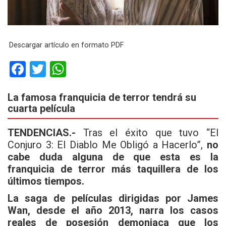
Descargar artículo en formato PDF
F
T
W
a
wi
h
La famosa franquicia de terror tendrá su
ce
tt
at
cuarta película
b
er
s
o
A
TENDENCIAS.-
Tras el éxito que tuvo “El
Conjuro 3: El Diablo Me Obligó a Hacerlo”,
no
o
p
cabe duda alguna de que esta es la
k
p
franquicia de terror más taquillera de los
últimos tiempos.
La saga de películas dirigidas por James
Wan, desde el año 2013, narra los casos
reales de posesión demoniaca que los