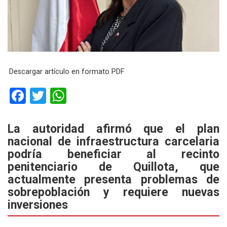
Descargar artículo en formato PDF
F
T
W
a
wi
h
ce
tt
at
La autoridad afirmó que el plan
nacional de infraestructura carcelaria
b
er
s
podría beneficiar al recinto
o
A
penitenciario de Quillota, que
o
p
actualmente presenta problemas de
k
p
sobrepoblación y requiere nuevas
inversiones