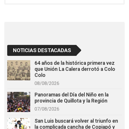
o
A
o
p
k
p
NOTICIAS DESTACADAS
64 años de la histórica primera vez
que Unión La Calera derrotó a Colo
Colo
08/08/2026
Panoramas del Día del Niño en la
provincia de Quillota y la Región
07/08/2026
San Luis buscará volver al triunfo en
la complicada cancha de Copiapó y