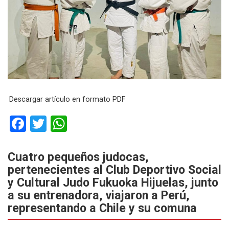
Descargar artículo en formato PDF
F
T
W
a
wi
h
ce
tt
at
Cuatro pequeños judocas,
pertenecientes al Club Deportivo Social
b
er
s
y Cultural Judo Fukuoka Hijuelas, junto
o
A
a su entrenadora, viajaron a Perú,
o
p
representando a Chile y su comuna
k
p