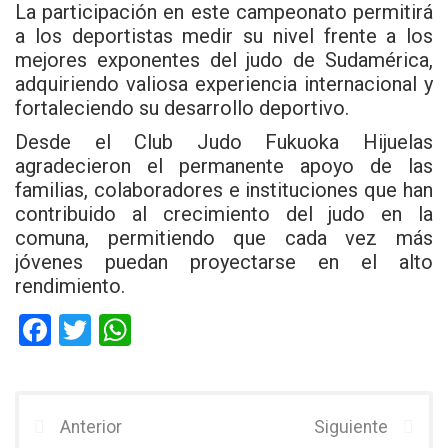
La participación en este campeonato permitirá
a los deportistas medir su nivel frente a los
mejores exponentes del judo de Sudamérica,
adquiriendo valiosa experiencia internacional y
fortaleciendo su desarrollo deportivo.
Desde el Club Judo Fukuoka Hijuelas
agradecieron el permanente apoyo de las
familias, colaboradores e instituciones que han
contribuido al crecimiento del judo en la
comuna, permitiendo que cada vez más
jóvenes puedan proyectarse en el alto
rendimiento.
F
T
W
a
wi
h
ce
tt
at
b
er
s
Anterior
Siguiente