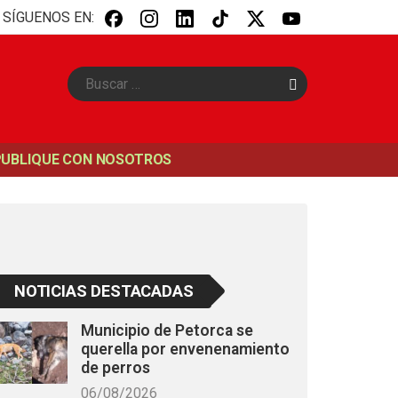
SÍGUENOS EN:
B
u
s
c
a
PUBLIQUE CON NOSOTROS
r
NOTICIAS DESTACADAS
Municipio de Petorca se
querella por envenenamiento
de perros
06/08/2026