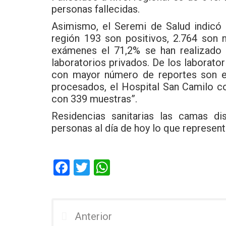
personas fallecidas.
Asimismo, el Seremi de Salud indicó 
región 193 son positivos, 2.764 son 
exámenes el 71,2% se han realizado 
laboratorios privados. De los laborato
con mayor número de reportes son el
procesados, el Hospital San Camilo c
con 339 muestras”.
Residencias sanitarias las camas di
personas al día de hoy lo que represen
F
T
W
a
wi
h
ce
tt
at
b
er
s
Anterior