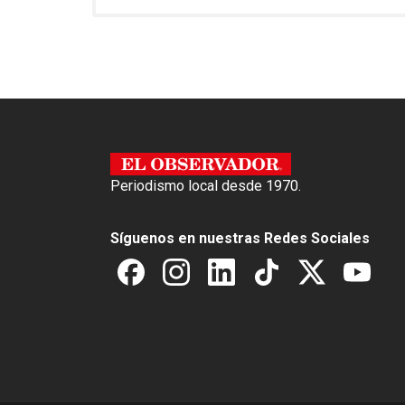
o
A
o
p
k
p
Periodismo local desde 1970.
Síguenos en nuestras Redes Sociales