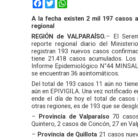
F
T
W
a
wi
h
A la fecha existen 2 mil 197 casos a
ce
tt
at
regional
b
er
s
REGIÓN de VALPARAÍSO.
– El Serem
o
A
reporte regional diario del Ministe
o
p
registran 193 nuevos casos confirmad
tiene 21.418 casos acumulados. Los
k
p
Informe Epidemiológico N°44 MINSA
se encuentran 36 asintomáticos.
Del total de 193 casos 11 aún no tiene
aún en EPIVIGILA. Una vez notificado en 
ende el día de hoy el total de casos
otras regiones, es de 193 que se desgl
–
Provincia de Valparaíso
70 casos
Quintero, 2 casos de Concón, 27 en Val
–
Provincia de Quillota
21 casos nuevo