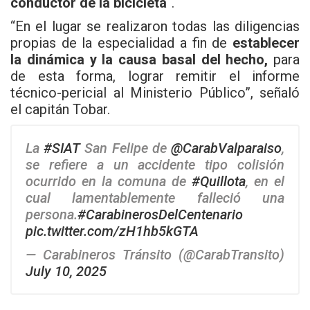
conductor de la bicicleta
“.
“En el lugar se realizaron todas las diligencias
propias de la especialidad a fin de
establecer
la dinámica y la causa basal del hecho,
para
de esta forma, lograr remitir el informe
técnico-pericial al Ministerio Público”, señaló
el capitán Tobar.
La
#SIAT
San Felipe de
@CarabValparaiso
,
se refiere a un accidente tipo colisión
ocurrido en la comuna de
#Quillota
, en el
cual lamentablemente falleció una
persona.
#CarabinerosDelCentenario
pic.twitter.com/zH1hb5kGTA
— Carabineros Tránsito (@CarabTransito)
July 10, 2025