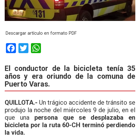
Descargar artículo en formato PDF
F
T
W
a
wi
h
ce
tt
at
El conductor de la bicicleta tenía 35
años y era oriundo de la comuna de
b
er
s
Puerto Varas.
o
A
o
p
QUILLOTA.-
Un trágico accidente de tránsito se
k
p
produjo la noche del miércoles 9 de julio, en el
que una
persona que se desplazaba en
bicicleta por la ruta 60-CH terminó perdiendo
la vida.