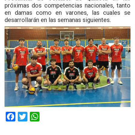
próximas dos competencias nacionales, tanto
en damas como en varones, las cuales se
desarrollarán en las semanas siguientes.
F
T
W
a
wi
h