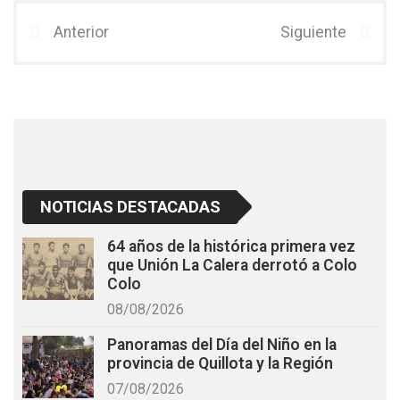
ce
tt
at
b
er
s
Anterior
Siguiente
o
A
o
p
k
p
NOTICIAS DESTACADAS
64 años de la histórica primera vez
que Unión La Calera derrotó a Colo
Colo
08/08/2026
Panoramas del Día del Niño en la
provincia de Quillota y la Región
07/08/2026