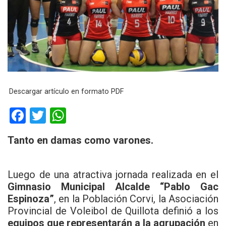
Descargar artículo en formato PDF
F
T
W
a
wi
h
Tanto en damas como varones.
ce
tt
at
b
er
s
Luego de una atractiva jornada realizada en el
o
A
Gimnasio Municipal Alcalde “Pablo Gac
o
p
Espinoza”
, en la Población Corvi, la Asociación
k
p
Provincial de Voleibol de Quillota definió a los
equipos que representarán a la agrupación
en