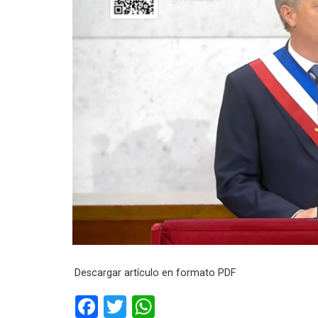
Descargar artículo en formato PDF
F
T
W