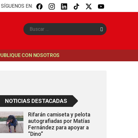
SÍGUENOS EN:
B
u
s
c
a
PUBLIQUE CON NOSOTROS
r
NOTICIAS DESTACADAS
Rifarán camiseta y pelota
autografiadas por Matías
Fernández para apoyar a
“Dino”