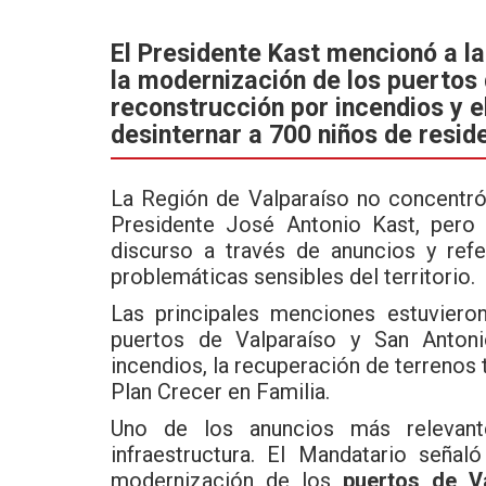
a
wi
h
ce
tt
at
El Presidente Kast mencionó a l
la modernización de los puertos 
b
er
s
reconstrucción por incendios y e
o
A
desinternar a 700 niños de resid
o
p
k
p
La Región de Valparaíso no concentró
Presidente José Antonio Kast, pero 
discurso a través de anuncios y ref
problemáticas sensibles del territorio.
Las principales menciones estuviero
puertos de Valparaíso y San Antonio
incendios, la recuperación de terrenos
Plan Crecer en Familia.
Uno de los anuncios más relevant
infraestructura. El Mandatario seña
modernización de los
puertos de V