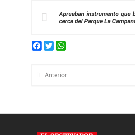
Aprueban instrumento que b
cerca del Parque La Campan
F
T
W
a
wi
h
ce
tt
at
b
er
s
Anterior
o
A
o
p
k
p