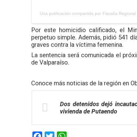
Una publicación compartida por Fiscalía Regional 
Por este homicidio calificado, el Min
perpetuo simple. Además, pidió 541 día
graves contra la víctima femenina.
La sentencia será comunicada el próxim
de Valparaíso.
Conoce más noticias de la región en
Ob
Dos detenidos dejó incauta
vivienda de Putaendo
F
T
W