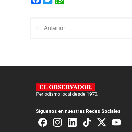
a
wi
h
ce
tt
at
b
er
s
Anterior
o
A
o
p
k
p
Periodismo local desde 1970.
Síguenos en nuestras Redes Sociales