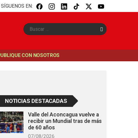
SÍGUENOS EN:
B
u
s
c
a
PUBLIQUE CON NOSOTROS
r
NOTICIAS DESTACADAS
Valle del Aconcagua vuelve a
recibir un Mundial tras de más
de 60 años
07/08/2026