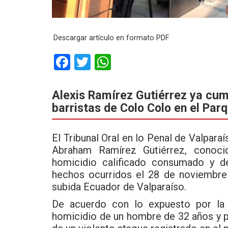
Descargar artículo en formato PDF
F
T
W
a
wi
h
ce
tt
at
Alexis Ramírez Gutiérrez ya cum
barristas de Colo Colo en el Parqu
b
er
s
o
A
El Tribunal Oral en lo Penal de Valpara
o
p
Abraham Ramírez Gutiérrez, conoc
k
p
homicidio calificado consumado y d
hechos ocurridos el 28 de noviembre 
subida Ecuador de Valparaíso.
De acuerdo con lo expuesto por la 
homicidio de un hombre de 32 años y p