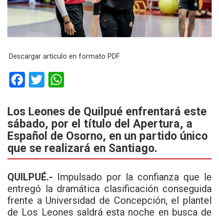
Descargar artículo en formato PDF
F
T
W
a
wi
h
ce
tt
at
Los Leones de Quilpué enfrentará este
sábado, por el título del Apertura, a
b
er
s
Español de Osorno, en un partido único
o
A
que se realizará en Santiago.
o
p
k
p
QUILPUÉ.-
Impulsado por la confianza que le
entregó la dramática clasificación conseguida
frente a Universidad de Concepción, el plantel
de Los Leones saldrá esta noche en busca de