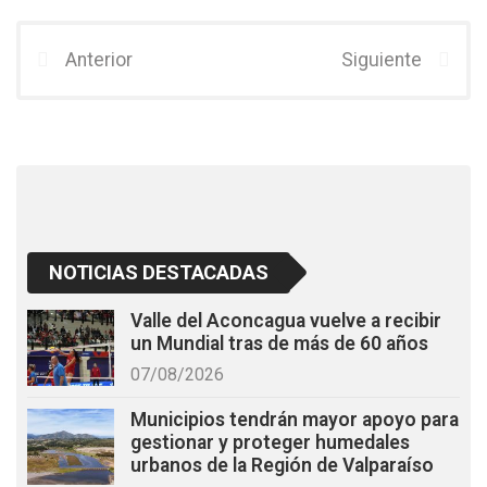
ce
tt
at
b
er
s
Anterior
Siguiente
o
A
o
p
k
p
NOTICIAS DESTACADAS
Valle del Aconcagua vuelve a recibir
un Mundial tras de más de 60 años
07/08/2026
Municipios tendrán mayor apoyo para
gestionar y proteger humedales
urbanos de la Región de Valparaíso