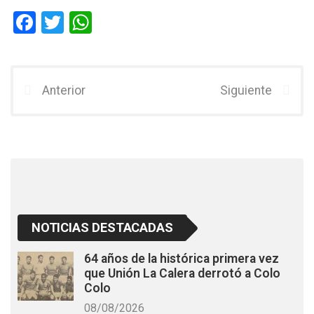
F
T
W
a
wi
h
ce
tt
at
b
er
s
Anterior
Siguiente
o
A
o
p
k
p
NOTICIAS DESTACADAS
64 años de la histórica primera vez
que Unión La Calera derrotó a Colo
Colo
08/08/2026