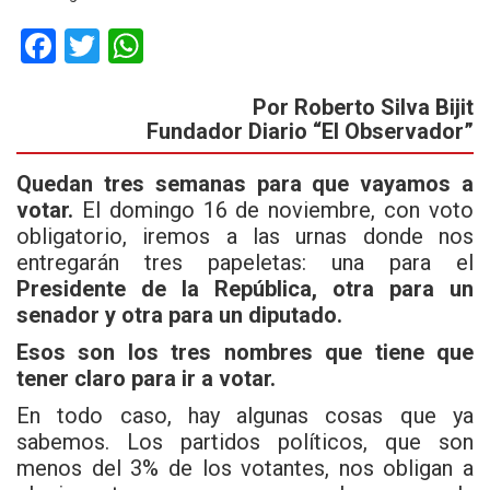
F
T
W
a
wi
h
Por Roberto Silva Bijit
ce
tt
at
Fundador Diario “El Observador”
b
er
s
o
A
Quedan tres semanas para que vayamos a
votar.
El domingo 16 de noviembre, con voto
o
p
obligatorio, iremos a las urnas donde nos
k
p
entregarán tres papeletas: una para el
Presidente de la República, otra para un
senador y otra para un diputado.
Esos son los tres nombres que tiene que
tener claro para ir a votar.
En todo caso, hay algunas cosas que ya
sabemos. Los partidos políticos, que son
menos del 3% de los votantes, nos obligan a