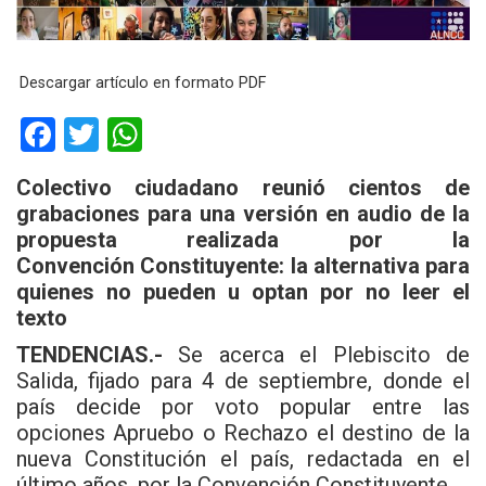
Descargar artículo en formato PDF
F
T
W
a
wi
h
Colectivo ciudadano reunió cientos de
ce
tt
at
grabaciones para una versión en audio de la
b
er
s
propuesta realizada por la
Convención Constituyente: la alternativa para
o
A
quienes no pueden u optan por no leer el
o
p
texto
k
p
TENDENCIAS.-
Se acerca el Plebiscito de
Salida, fijado para 4 de septiembre, donde el
país decide por voto popular entre las
opciones Apruebo o Rechazo el destino de la
nueva Constitución el país, redactada en el
último años, por la Convención Constituyente.