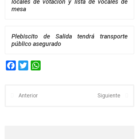
locales de votación y lista de vocales de
mesa
Plebiscito de Salida tendrá transporte
público asegurado
F
T
W
a
wi
h
ce
tt
at
b
er
s
Anterior
Siguiente
o
A
o
p
k
p