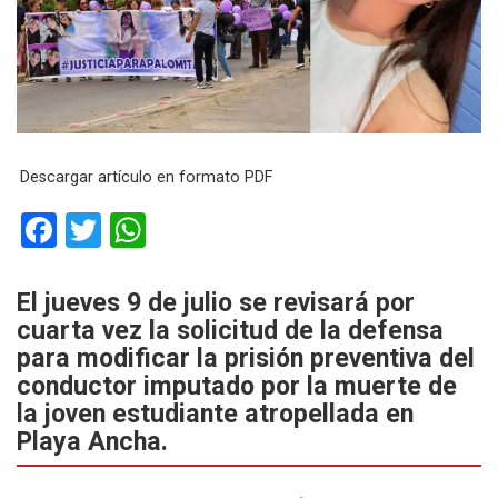
Descargar artículo en formato PDF
F
T
W
a
wi
h
ce
tt
at
El jueves 9 de julio se revisará por
cuarta vez la solicitud de la defensa
b
er
s
para modificar la prisión preventiva del
o
A
conductor imputado por la muerte de
o
p
la joven estudiante atropellada en
k
p
Playa Ancha.