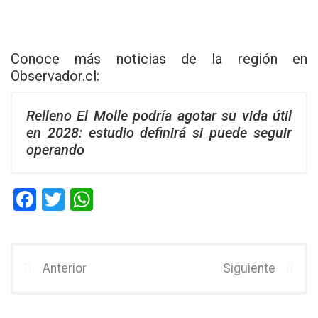
Conoce más noticias de la región en
Observador.cl
:
Relleno El Molle podría agotar su vida útil
en 2028: estudio definirá si puede seguir
operando
F
T
W
a
wi
h
ce
tt
at
b
er
s
Anterior
Siguiente
o
A
o
p