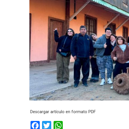
Descargar artículo en formato PDF
F
T
W