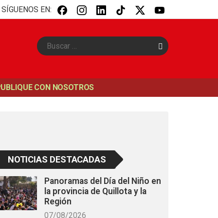
SÍGUENOS EN:
B
u
s
c
a
PUBLIQUE CON NOSOTROS
r
NOTICIAS DESTACADAS
Panoramas del Día del Niño en
la provincia de Quillota y la
Región
07/08/2026