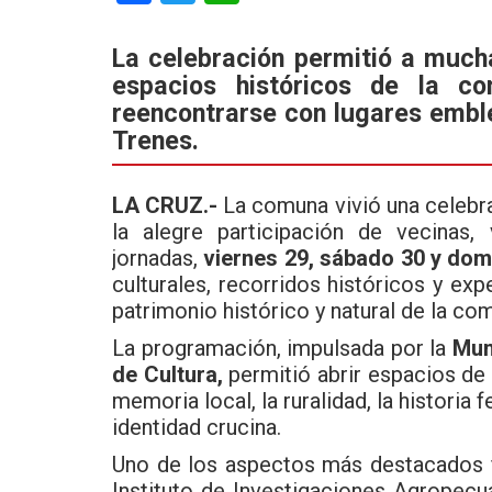
a
wi
h
ce
tt
at
La celebración permitió a much
espacios históricos de la c
b
er
s
reencontrarse con lugares embl
o
A
Trenes.
o
p
k
p
LA CRUZ.-
La comuna vivió una celebr
la alegre participación de vecinas, 
jornadas,
viernes 29, sábado 30 y dom
culturales, recorridos históricos y expe
patrimonio histórico y natural de la co
La programación, impulsada por la
Mun
de Cultura,
permitió abrir espacios de 
memoria local, la ruralidad, la historia 
identidad crucina.
Uno de los aspectos más destacados fu
Instituto de Investigaciones Agropecua