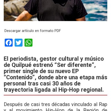
Descargar artículo en formato PDF
F
T
W
a
wi
h
ce
tt
at
El periodista, gestor cultural y músico
de Quilpué estrenó “Ser diferente”,
b
er
s
primer single de su nuevo EP
o
A
“Contenido”, donde abre una etapa más
o
p
personal tras casi 30 años de
k
p
trayectoria ligada al Hip-Hop regional.
Después de casi tres décadas vinculado al Rap
y al movimiento Hip-Hop de la Región de