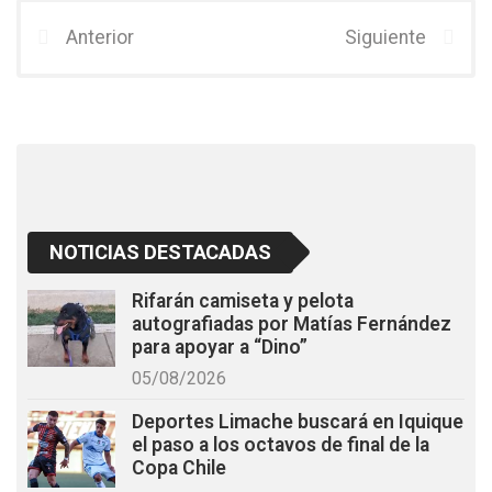
ce
tt
at
b
er
s
Anterior
Siguiente
o
A
o
p
k
p
NOTICIAS DESTACADAS
Rifarán camiseta y pelota
autografiadas por Matías Fernández
para apoyar a “Dino”
05/08/2026
Deportes Limache buscará en Iquique
el paso a los octavos de final de la
Copa Chile