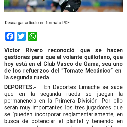
Descargar artículo en formato PDF
F
T
W
a
wi
h
Víctor Rivero reconoció que se hacen
ce
tt
at
gestiones para que el volante quillotano, que
b
er
s
hoy está en el Club Vasco de Gama, sea uno
de los refuerzos del “Tomate Mecánico” en
o
A
la segunda rueda
o
p
DEPORTES.-
En Deportes Limache se sabe
k
p
que en la segunda rueda se juegan la
permanencia en la Primera División. Por ello
serán muy importantes los tres jugadores que
se ´pueden incorporar reglamentariamente, en
busca de potenciar el plantel y teniendo en