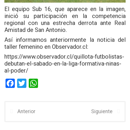
El equipo Sub 16, que aparece en la imagen,
inició su participación en la competencia
regional con una estrecha derrota ante Real
Amistad de San Antonio.
Así informamos anteriormente la noticia del
taller femenino en Observador.cl:
https://www.observador.cl/quillota-futbolistas-
debutan-el-sabado-en-la-liga-formativa-ninas-
al-poder/
F
T
W
a
wi
h
ce
tt
at
b
er
s
Anterior
Siguiente
o
A
o
p