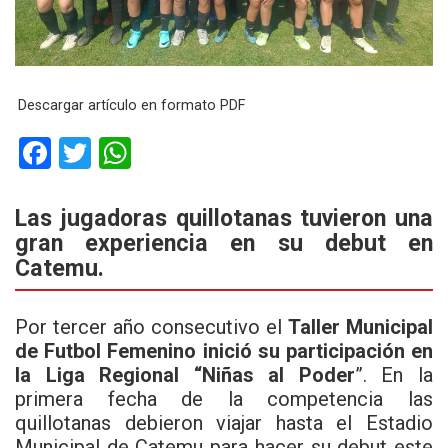
Descargar artículo en formato PDF
F
T
W
a
wi
h
ce
tt
at
Las jugadoras quillotanas tuvieron una
gran experiencia en su debut en
b
er
s
Catemu.
o
A
o
p
Por tercer año consecutivo el
Taller Municipal
k
p
de Futbol Femenino inició su participación en
la Liga Regional “Niñas al Poder
”. En la
primera fecha de la competencia las
quillotanas debieron viajar hasta el Estadio
Municipal de Catemu para hacer su debut este