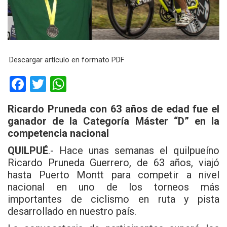
Descargar artículo en formato PDF
F
T
W
a
wi
h
Ricardo Pruneda con 63 años de edad fue el
ce
tt
at
ganador de la Categoría Máster “D” en la
b
er
s
competencia nacional
o
A
QUILPUÉ
.- Hace unas semanas el quilpueíno
o
p
Ricardo Pruneda Guerrero, de 63 años, viajó
hasta Puerto Montt para competir a nivel
k
p
nacional en uno de los torneos más
importantes de ciclismo en ruta y pista
desarrollado en nuestro país.