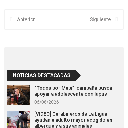
a
wi
h
ce
tt
at
b
er
s
Anterior
Siguiente
o
A
o
p
k
p
NOTICIAS DESTACADAS
“Todos por Mapi”: campaña busca
apoyar a adolescente con lupus
06/08/2026
[VIDEO] Carabineros de La Ligua
ayudan a adulto mayor acogido en
albergue y a sus animales