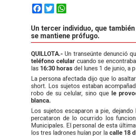
F
T
W
a
wi
h
ce
tt
at
Un tercer individuo, que también 
se mantiene prófugo.
b
er
s
o
A
QUILLOTA.-
Un transeúnte denunció q
o
p
teléfono celular
cuando se encontraba
k
p
las
16:30 horas
del lunes 1 de junio, a p
La persona afectada dijo que lo asalt
short. Los sujetos estaban acompaña
robo de su celular, sino que
le provo
blanca.
Los sujetos escaparon a pie, dejando 
percataron de lo ocurrido los funcio
Municipales. El personal de esta últim
los tres ladrones huían por la
calle 18 