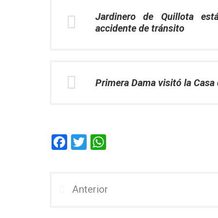
Jardinero de Quillota está
accidente de tránsito
Primera Dama visitó la Casa 
F
T
W
a
wi
h
ce
tt
at
b
er
s
Anterior
o
A