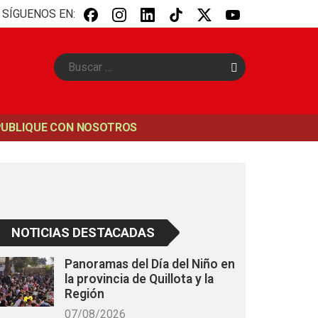
SÍGUENOS EN:
B
u
s
c
a
PUBLIQUE CON NOSOTROS
r
NOTICIAS DESTACADAS
Panoramas del Día del Niño en
la provincia de Quillota y la
Región
07/08/2026