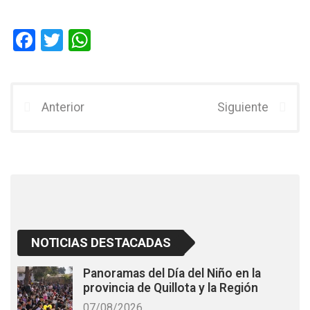
F
T
W
a
wi
h
ce
tt
at
b
er
s
Anterior
Siguiente
o
A
o
p
k
p
NOTICIAS DESTACADAS
Panoramas del Día del Niño en la
provincia de Quillota y la Región
07/08/2026