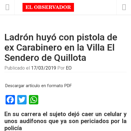
Ladrón huyó con pistola de
ex Carabinero en la Villa El
Sendero de Quillota
Publicado el
17/03/2019
Por
EO
Descargar artículo en formato PDF
F
T
W
a
wi
h
En su carrera el sujeto dejó caer un celular y
ce
tt
at
unos audífonos que ya son periciados por la
b
er
s
policía