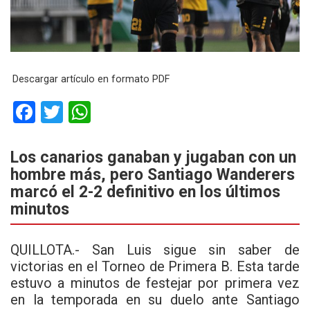
Descargar artículo en formato PDF
F
T
W
a
wi
h
ce
tt
at
Los canarios ganaban y jugaban con un
hombre más, pero Santiago Wanderers
b
er
s
marcó el 2-2 definitivo en los últimos
o
A
minutos
o
p
k
p
QUILLOTA.- San Luis sigue sin saber de
victorias en el Torneo de Primera B. Esta tarde
estuvo a minutos de festejar por primera vez
en la temporada en su duelo ante Santiago