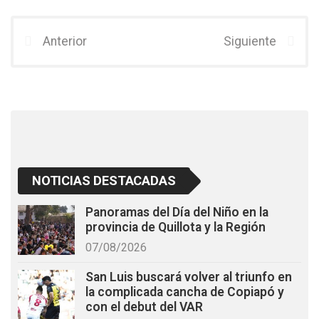
ce
tt
at
b
er
s
Anterior
Siguiente
o
A
o
p
k
p
NOTICIAS DESTACADAS
Panoramas del Día del Niño en la
provincia de Quillota y la Región
07/08/2026
San Luis buscará volver al triunfo en
la complicada cancha de Copiapó y
con el debut del VAR