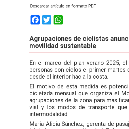
Descargar artículo en formato PDF
F
T
W
a
wi
h
ce
tt
at
Agrupaciones de ciclistas anunc
movilidad sustentable
b
er
s
o
A
En el marco del plan verano 2025, el
o
p
personas con ciclos el primer martes d
k
p
desde el interior hacia la costa.
El motivo de esta medida es potenciar
cicletada mensual que organiza el Mo
agrupaciones de la zona para masificar 
vial y los modos de transporte que
intermodalidad.
María Alicia Sánchez, gerenta de pas