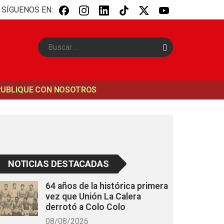
SÍGUENOS EN:
B
u
s
c
a
PUBLIQUE CON NOSOTROS
r
NOTICIAS DESTACADAS
64 años de la histórica primera
vez que Unión La Calera
derrotó a Colo Colo
08/08/2026